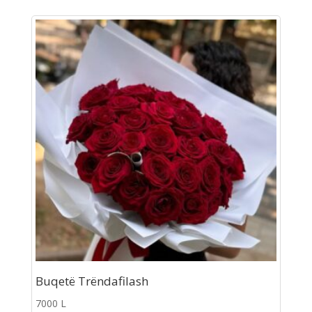
Buqetë Trëndafilash
7000
L