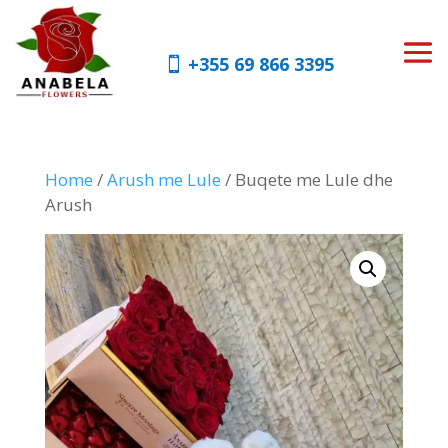
+355 69 866 3395
Home
/
Arush me Lule
/ Buqete me Lule dhe
Arush