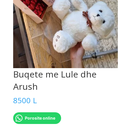
Buqete me Lule dhe
Arush
8500
L
Porosite online