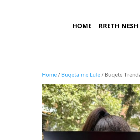
HOME
RRETH NESH
Home
/
Buqeta me Lule
/ Buqetë Trënda