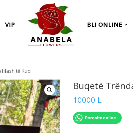
VIP
BLI ONLINE
filash të Kuq
Buqetë Trënda
10000
L
Porosite online