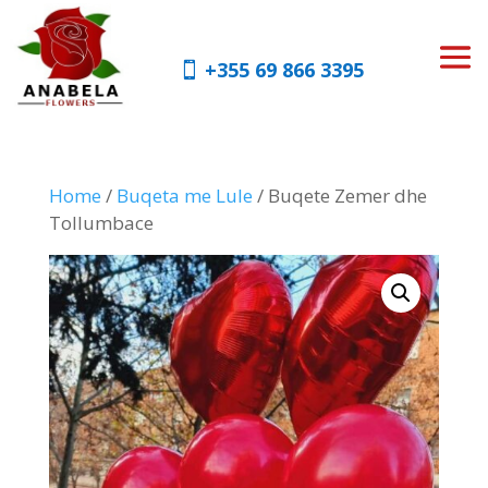
+355 69 866 3395
Home
/
Buqeta me Lule
/ Buqete Zemer dhe
Tollumbace