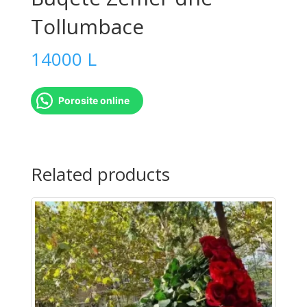
Tollumbace
14000
L
Porosite online
Buqete
Zemer
Related products
dhe
Tollumbace
quantity