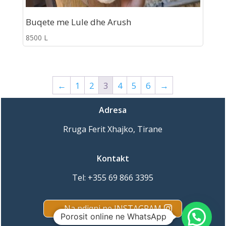
Buqete me Lule dhe Arush
8500
L
←
1
2
3
4
5
6
→
Adresa
Rruga Ferit Xhajko, Tirane
Kontakt
Tel:
+355 69 866 3395
Na ndiqni ne INSTAGRAM
Porosit online ne WhatsApp