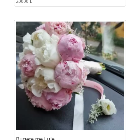
20000
L
Buqete me Lule