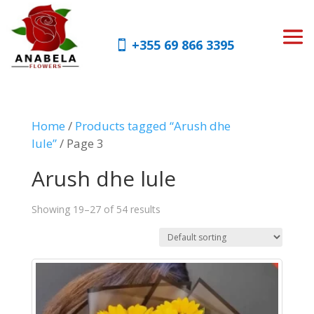
+355 69 866 3395
Home
/
Products tagged “Arush dhe
lule”
/ Page 3
Arush dhe lule
Showing 19–27 of 54 results